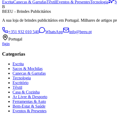
Escrita
Canecas & Garrafas
Têxtil
Eventos & Presentes
Tecnologia
N
B
BEEU - Brindes Publicitários
A sua loja de brindes publicitários em Portugal. Milhares de artigos p
+351 932 010 540
WhatsApp
info@beeu.pt
Portugal
f
ig
in
Categorias
Escrita
Sacos & Mochilas
Canecas & Garrafas
Tecnologia
Escritório
Têxtil
Casa & Cozinha
Ar Livre & Desporto
Ferramentas & Auto
Bem-Estar & Saúde
Eventos & Presentes