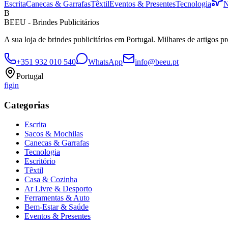
Escrita
Canecas & Garrafas
Têxtil
Eventos & Presentes
Tecnologia
N
B
BEEU - Brindes Publicitários
A sua loja de brindes publicitários em Portugal. Milhares de artigos p
+351 932 010 540
WhatsApp
info@beeu.pt
Portugal
f
ig
in
Categorias
Escrita
Sacos & Mochilas
Canecas & Garrafas
Tecnologia
Escritório
Têxtil
Casa & Cozinha
Ar Livre & Desporto
Ferramentas & Auto
Bem-Estar & Saúde
Eventos & Presentes