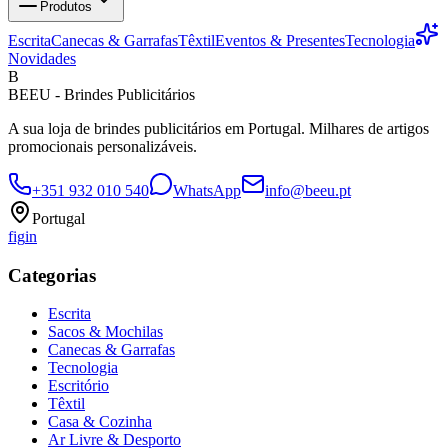
Produtos
Escrita
Canecas & Garrafas
Têxtil
Eventos & Presentes
Tecnologia
Novidades
B
BEEU - Brindes Publicitários
A sua loja de brindes publicitários em Portugal. Milhares de artigos
promocionais personalizáveis.
+351 932 010 540
WhatsApp
info@beeu.pt
Portugal
f
ig
in
Categorias
Escrita
Sacos & Mochilas
Canecas & Garrafas
Tecnologia
Escritório
Têxtil
Casa & Cozinha
Ar Livre & Desporto