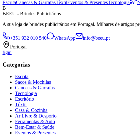
Escrita
Canecas & Garrafas
Têxtil
Eventos & Presentes
Tecnologia
N
B
BEEU - Brindes Publicitários
A sua loja de brindes publicitários em Portugal. Milhares de artigos p
+351 932 010 540
WhatsApp
info@beeu.pt
Portugal
f
ig
in
Categorias
Escrita
Sacos & Mochilas
Canecas & Garrafas
Tecnologia
Escritório
Têxtil
Casa & Cozinha
Ar Livre & Desporto
Ferramentas & Auto
Bem-Estar & Saúde
Eventos & Presentes